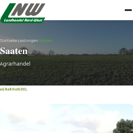
Startseite
Leistungen
Saaten
›
›
Saaten
Agrarhandel
AGRARHANDEL