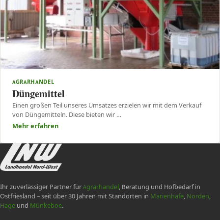
AGRARHANDEL
Düngemittel
Einen großen Teil unseres Umsatzes erzielen wir mit dem Verkauf
von Düngemitteln. Diese bieten wir …
Mehr erfahren
Ihr zuverlässiger Partner für
Agrarhandel
, Beratung und Hofbedarf in
Ostfriesland – seit über 30 Jahren mit Standorten in
Marienhafe
,
Norden
,
Hage
und
Münkeboe
.